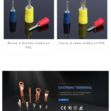
Borne à broche isolée en
Cosse à lame isolée en PVC
PVC