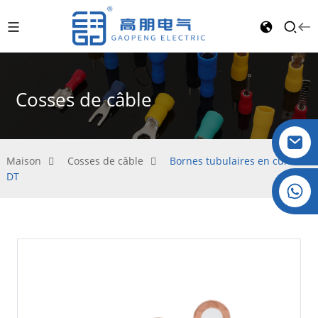
Cosses de câble
Maison
Cosses de câble
Bornes tubulaires en cuivre
DT
Cristal : +86 19032081821