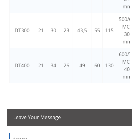
mm²
500/600
MCM
DT300
21
30
23
43,5
55
115
300
mm²
600/750
MCM
DT400
21
34
26
49
60
130
400
mm²
Leave Your Message