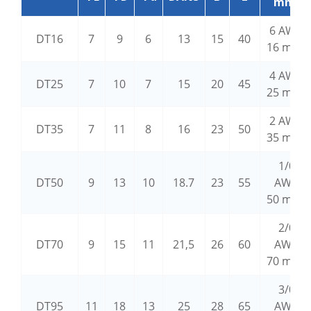
mm²
6 AWG
DT16
7
9
6
13
15
40
16 mm²
4 AWG
DT25
7
10
7
15
20
45
25 mm²
2 AWG
DT35
7
11
8
16
23
50
35 mm²
1/0
DT50
9
13
10
18.7
23
55
AWG
50 mm²
2/0
DT70
9
15
11
21,5
26
60
AWG
70 mm²
3/0
DT95
11
18
13
25
28
65
AWG