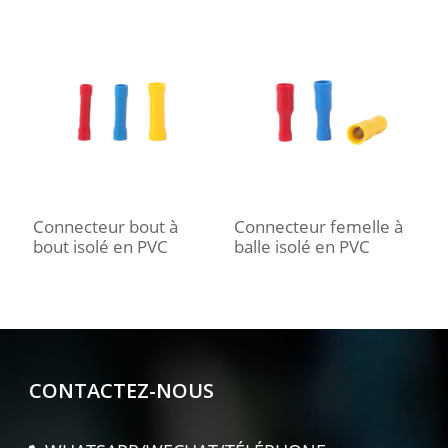
Connecteur bout à
Connecteur femelle à
C
bout isolé en PVC
balle isolé en PVC
f
CONTACTEZ-NOUS