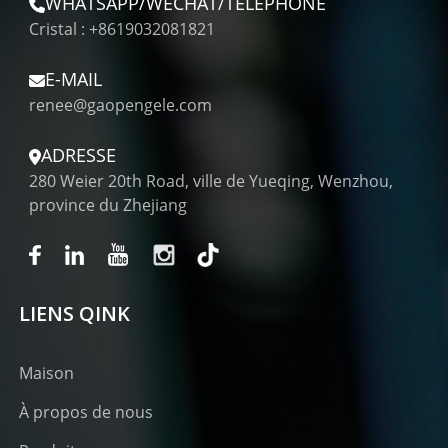
WHATSAPP/WECHAT/TÉLÉPHONE
Cristal : +8619032081821
E-MAIL
renee@gaopengele.com
ADRESSE
280 Weier 20th Road, ville de Yueqing, Wenzhou,
province du Zhejiang
LIENS QINK
Maison
À propos de nous