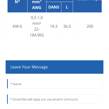
N°
mm²
DANS
L
AWG
0,5-1,0
mm²
KW-6
18.3
36.0
200
22-
18A.WG
Leave Your Message