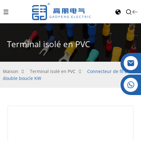
Terminal isolé en PVC
Maison
Terminal isolé en PVC
Connecteur de fil à
double boucle KW
Cristal : +86 19032081821