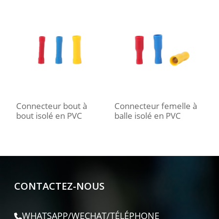
Connecteur bout à
Connecteur femelle à
C
bout isolé en PVC
balle isolé en PVC
f
CONTACTEZ-NOUS
WHATSAPP/WECHAT/TÉLÉPHONE