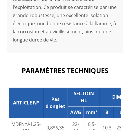
l'exploitation. Ce produit se caractérise par une
grande robustesse, une excellente isolation
électrique, une bonne résistance à la flamme, à
la corrosion et au vieillissement, ainsi qu'une
longue durée de vie.
PARAMÈTRES TECHNIQUES
SECTION
DIMEN
Pas
FIL
ARTICLE N°
d'onglet
AWG
mm²
B
L
MDFNYA1.25-
22-
0,5-
0,8*6,35
10.3
23.0