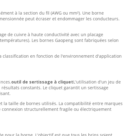
sément à la section du fil (AWG ou mm²). Une borne
imensionnée peut écraser et endommager les conducteurs.
age de cuivre à haute conductivité avec un placage
s températures). Les bornes Gaopeng sont fabriquées selon
a classification en fonction de l'environnement d'application
inces.
outil de sertissage à cliquet
L'utilisation d'un jeu de
résultats constants. Le cliquet garantit un sertissage
isant.
et la taille de bornes utilisés. La compatibilité entre marques
ne connexion structurellement fragile ou électriquement
ée pour la borne. L'objectif est que tous les brins soient