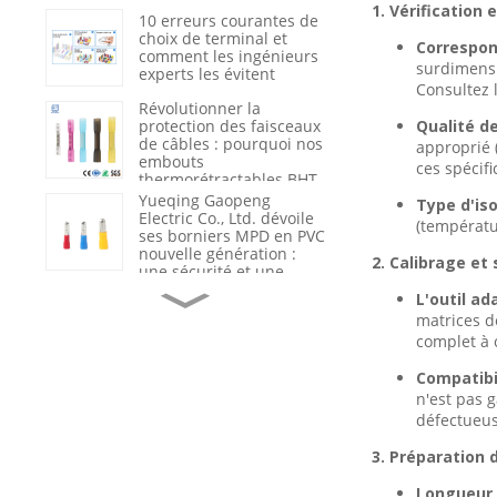
1. Vérification
du nylon 66 renforcé
10 erreurs courantes de
choix de terminal et
Correspon
comment les ingénieurs
surdimensi
experts les évitent
Consultez l
Révolutionner la
protection des faisceaux
Qualité d
de câbles : pourquoi nos
approprié 
embouts
ces spécif
thermorétractables BHT
sont la nouvelle
Yueqing Gaopeng
Type d'iso
référence du secteur en
Electric Co., Ltd. dévoile
(températu
matière d’étanchéité et
ses borniers MPD en PVC
d’isolation
nouvelle génération :
2. Calibrage et 
une sécurité et une
efficacité redéfinies dans
Du fournisseur de
L'outil ad
le câblage industriel
produits au partenaire
matrices d
de solutions : comment
complet à c
Gaopeng accompagne
ses clients grâce à
Compatibi
l’assistance technique et
Optimisation de la
n'est pas 
à l’analyse des
sécurité et de l'efficacité
défaillances.
défectueus
électriques : pourquoi
les câbles haute tension
de qualité sont l'épine
3. Préparation du
dorsale des
Le rôle crucial du
infrastructures
Longueur 
marquage et de