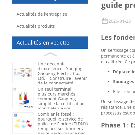
guide pr
Actualités de l'entreprise
2026-01-23
Actualités produits
Les fondem
Actualités en vedette
Un sertissage cor
permanente et ét
et calibrée. Ce p
Une décennie
d'excellence : Yueqing
Déplace l
Gaopeng Electric Co.,
Ltd. – Construire l'avenir
Soudages 
de la connectivité
électrique
Un seul terminal,
Elle crée u
plusieurs marchés :
comment Gaopeng
Un sertissage dé
simplifie la certification
résistance, une 
mondiale de vos
processus est do
produits
Combler le fossé :
pourquoi le service de
police de Floride (FLDNY)
Phase 1 : 
remplace ses borniers
haute performance par