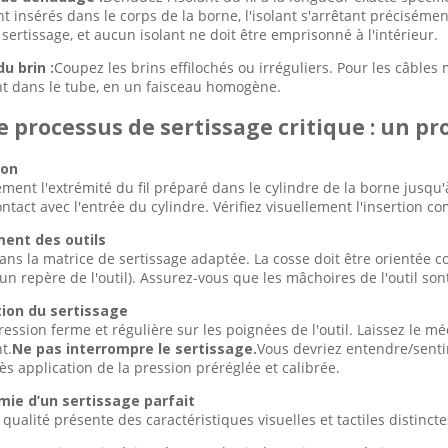
 insérés dans le corps de la borne, l'isolant s'arrêtant précisément 
 sertissage, et aucun isolant ne doit être emprisonné à l'intérieur.
du brin :
Coupez les brins effilochés ou irréguliers. Pour les câbles
 dans le tube, en un faisceau homogène.
Le processus de sertissage critique : un p
ion
ent l'extrémité du fil préparé dans le cylindre de la borne jusqu'à
tact avec l'entrée du cylindre. Vérifiez visuellement l'insertion co
ment des outils
dans la matrice de sertissage adaptée. La cosse doit être orientée 
un repère de l'outil). Assurez-vous que les mâchoires de l'outil son
tion du sertissage
ession ferme et régulière sur les poignées de l'outil. Laissez le m
t.
Ne pas interrompre le sertissage.
Vous devriez entendre/sentir 
ès application de la pression préréglée et calibrée.
mie d’un sertissage parfait
qualité présente des caractéristiques visuelles et tactiles distincte