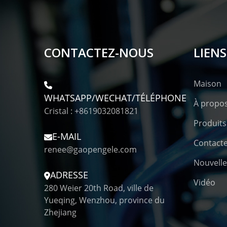
CONTACTEZ-NOUS
LIENS
Maison
WHATSAPP/WECHAT/TÉLÉPHONE
À propo
Cristal : +8619032081821
Produits
E-MAIL
Contact
renee@gaopengele.com
Nouvelle
ADRESSE
Vidéo
280 Weier 20th Road, ville de
Yueqing, Wenzhou, province du
Zhejiang