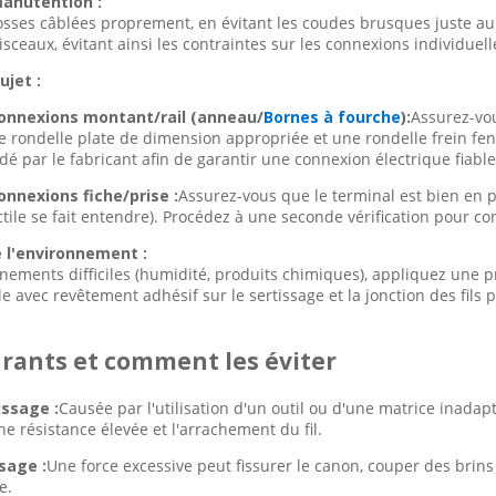
manutention :
sses câblées proprement, en évitant les coudes brusques juste au
isceaux, évitant ainsi les contraintes sur les connexions individuell
ujet :
connexions montant/rail (anneau/
Bornes à fourche
):
Assurez-vou
ne rondelle plate de dimension appropriée et une rondelle frein fen
 par le fabricant afin de garantir une connexion électrique fiab
onnexions fiche/prise :
Assurez-vous que le terminal est bien en p
ctile se fait entendre). Procédez à une seconde vérification pour c
e l'environnement :
nements difficiles (humidité, produits chimiques), appliquez une p
 avec revêtement adhésif sur le sertissage et la jonction des fils p
rants et comment les éviter
issage :
Causée par l'utilisation d'un outil ou d'une matrice inadapt
e résistance élevée et l'arrachement du fil.
sage :
Une force excessive peut fissurer le canon, couper des brins 
e.