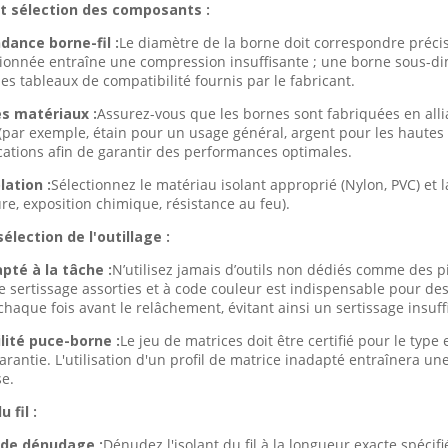
 et sélection des composants :
dance borne-fil :
Le diamètre de la borne doit correspondre préci
onnée entraîne une compression insuffisante ; une borne sous-d
es tableaux de compatibilité fournis par le fabricant.
es matériaux :
Assurez-vous que les bornes sont fabriquées en alli
(par exemple, étain pour un usage général, argent pour les haute
ications afin de garantir des performances optimales.
lation :
Sélectionnez le matériau isolant approprié (Nylon, PVC) et l
re, exposition chimique, résistance au feu).
sélection de l'outillage :
apté à la tâche :
N’utilisez jamais d’outils non dédiés comme des p
e sertissage assorties et à code couleur est indispensable pour des 
haque fois avant le relâchement, évitant ainsi un sertissage insuff
lité puce-borne :
Le jeu de matrices doit être certifié pour le type 
garantie. L'utilisation d'un profil de matrice inadapté entraînera u
e.
 fil :
de dénudage :
Dénudez l'isolant du fil à la longueur exacte spécifi