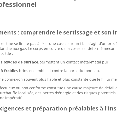
ofessionnel
ents : comprendre le sertissage et son 
rect ne se limite pas à fixer une cosse sur un fil. Il s'agit d'un p
anche aux gaz. Le corps en cuivre de la cosse est déformé mécan
rocédé :
es oxydes de surface,
permettant un contact métal-métal pur.
à froid
les brins ensemble et contre la paroi du tonneau.
ne connexion souvent plus fiable et plus constante que le fil lui-m
fectueux ou non conforme constitue une cause majeure de défaill
surchauffe localisée, des pertes d'énergie et des risques potentiels
nc impératif.
Exigences et préparation préalables à l'ins