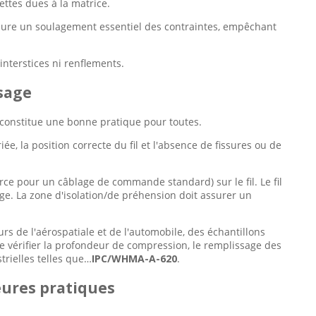
ettes dues à la matrice.
ssure un soulagement essentiel des contraintes, empêchant
interstices ni renflements.
ssage
t constitue une bonne pratique pour toutes.
ée, la position correcte du fil et l'absence de fissures ou de
rce pour un câblage de commande standard) sur le fil. Le fil
ge. La zone d'isolation/de préhension doit assurer un
rs de l'aérospatiale et de l'automobile, des échantillons
e vérifier la profondeur de compression, le remplissage des
trielles telles que…
IPC/WHMA-A-620
.
leures pratiques