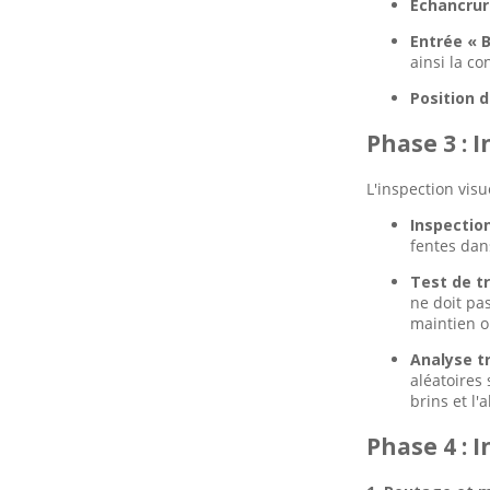
Échancrur
Entrée « B
ainsi la c
Position du
Phase 3 : 
L'inspection vis
Inspection
fentes dans
Test de tr
ne doit pa
maintien o
Analyse tr
aléatoires
brins et l'
Phase 4 : 