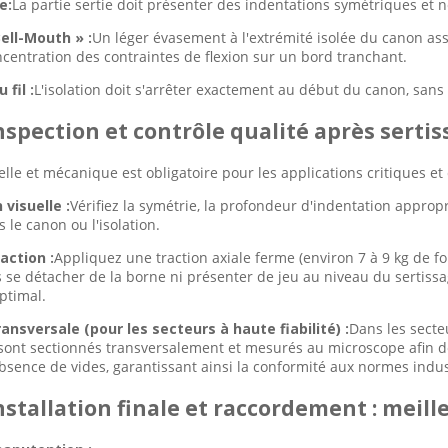
e:
La partie sertie doit présenter des indentations symétriques et n
ell-Mouth » :
Un léger évasement à l'extrémité isolée du canon a
oncentration des contraintes de flexion sur un bord tranchant.
 fil :
L'isolation doit s'arrêter exactement au début du canon, sans 
Inspection et contrôle qualité après serti
uelle et mécanique est obligatoire pour les applications critiques e
 visuelle :
Vérifiez la symétrie, la profondeur d'indentation appropri
 le canon ou l'isolation.
action :
Appliquez une traction axiale ferme (environ 7 à 9 kg de fo
s se détacher de la borne ni présenter de jeu au niveau du sertissa
ptimal.
ansversale (pour les secteurs à haute fiabilité) :
Dans les secteu
 sont sectionnés transversalement et mesurés au microscope afin d
absence de vides, garantissant ainsi la conformité aux normes indus
Installation finale et raccordement : meil