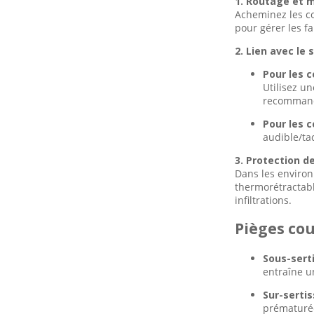
1. Routage et 
Acheminez les co
pour gérer les fa
2. Lien avec le s
Pour les 
Utilisez u
recommandé
Pour les c
audible/ta
3. Protection d
Dans les environ
thermorétractable
infiltrations.
Pièges cou
Sous-sert
entraîne un
Sur-sertis
prématuré