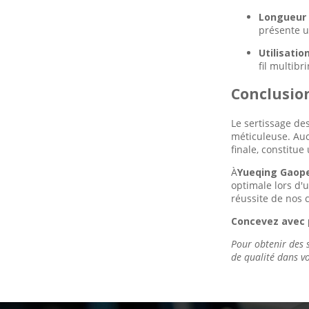
Longueur 
présente u
Utilisatio
fil multibr
Conclusion
Le sertissage de
méticuleuse. Auc
finale, constitue
À
Yueqing Gaopen
optimale lors d'
réussite de nos c
Concevez avec p
Pour obtenir des s
de qualité dans vo