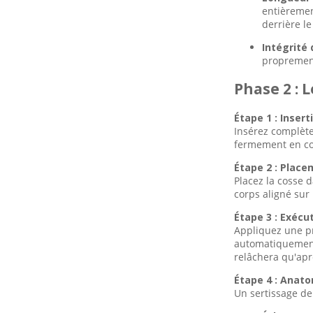
modernes
l'identification des
entièrement
bornes dans les
derrière le
systèmes électriques
modernes
Comment les bornes PVC
Intégrité 
de la série SV de
proprement
Gaopeng Electric offrent
une sécurité et une
Phase 2 : 
efficacité inégalées pour
vos projets de câblage
Étape 1 : Insert
Insérez complètem
fermement en con
Étape 2 : Place
Placez la cosse 
corps aligné sur 
Étape 3 : Exécu
Appliquez une pr
automatiquemen
relâchera qu'apr
Étape 4 : Anato
Un sertissage de 