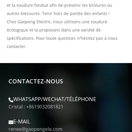
et la soudure fondue afin de prévenir les brûlures ou
autres blessures. Tenir hors de portée des enfants !
Chez Gaopeng Electric, nous utilisons une soudure
écologique et la proposons dans une variété de
spécifications. Pour toute question, n'hésitez pas à nous
contacter.
CONTACTEZ-NOUS
WHATSAPP/WECHAT/TÉLÉPHONE
Cristal : +8619032081821
E-MAIL
renee@gaopengele.com