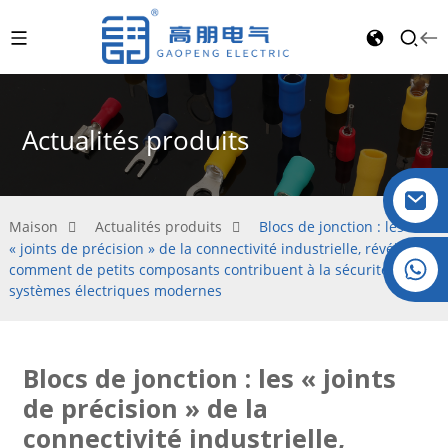
Actualités produits
Maison
Actualités produits
Blocs de jonction : les
« joints de précision » de la connectivité industrielle, révélant
Cristal : +86 19032081821
comment de petits composants contribuent à la sécurité des
systèmes électriques modernes
Blocs de jonction : les « joints
de précision » de la
connectivité industrielle,