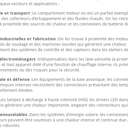
paux secteurs et applications :
e et transport :
Le compartiment moteur en est un parfait exemple
 des collecteurs d’échappement et des fluides chauds. On les retr
e à proximité des sources de chaleur et les connexions de batterie d
.
ndustrielles et fabrication :
On les trouve à proximité des moteur
s de soudage et des machines lourdes qui génèrent une chaleur d
ment des systèmes de contrôle et des capteurs dans les ateliers d
 électroménagers :
Indispensables dans les lave-vaisselle (à proxim
 et tout appareil doté d'une fonction de chauffage interne, ils pré
nnements ou des risques pour la sécurité.
ale et défense :
Les équipements de la baie avionique, les connex
rmiques intenses nécessitent des connecteurs présentant des temp
ellement élevées.
Les lampes à décharge à haute intensité (HID), les drivers LED dan
io génèrent une chaleur importante, exigeant des connecteurs qui
renouvelables :
Dans les systèmes d'énergie solaire, les connexions
urs peuvent être soumises à une chaleur intense et continue due 
 robustes.