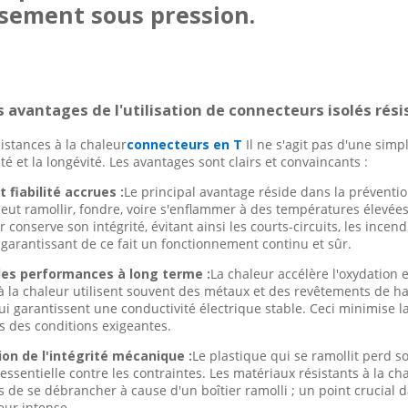
ssement sous pression.
s avantages de l'utilisation de connecteurs isolés résis
sistances à la chaleur
connecteurs en T
Il ne s'agit pas d'une simp
rité et la longévité. Les avantages sont clairs et convaincants :
t fiabilité accrues :
Le principal avantage réside dans la préventio
eut ramollir, fondre, voire s'enflammer à des températures élevées 
r conserve son intégrité, évitant ainsi les courts-circuits, les ince
t garantissant de ce fait un fonctionnement continu et sûr.
 des performances à long terme :
La chaleur accélère l'oxydation 
 à la chaleur utilisent souvent des métaux et des revêtements de hau
qui garantissent une conductivité électrique stable. Ceci minimise l
des conditions exigeantes.
on de l'intégrité mécanique :
Le plastique qui se ramollit perd 
 essentielle contre les contraintes. Les matériaux résistants à la
ils de se débrancher à cause d'un boîtier ramolli ; un point crucia
eur intense.