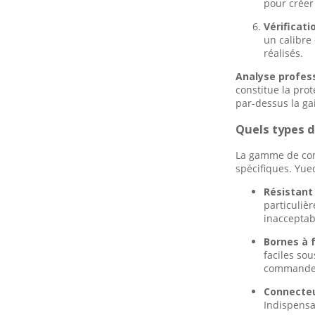
pour créer
Vérificati
un calibre
réalisés.
Analyse profes
constitue la pro
par-dessus la ga
Quels types d
La gamme de conn
spécifiques. Yu
Résistant
particuliè
inacceptabl
Bornes à f
faciles so
commande o
Connecteur
Indispensa