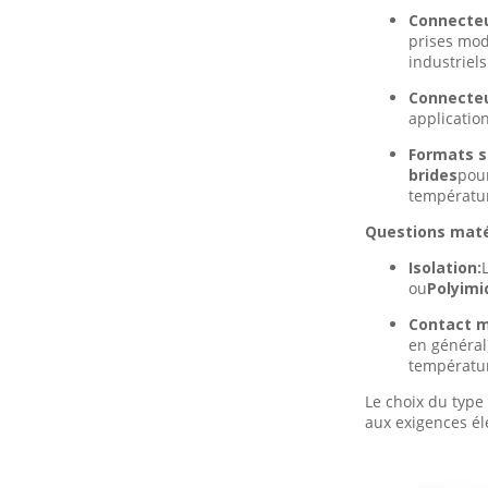
Connecteur
prises mod
industriels
Connecteur
applicatio
Formats s
brides
pour
températur
Questions matér
Isolation:
ou
Polyimi
Contact m
en général)
températur
Le choix du type
aux exigences él