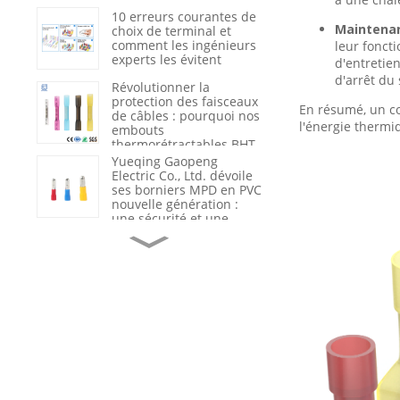
du nylon 66 renforcé
10 erreurs courantes de
Maintenan
choix de terminal et
comment les ingénieurs
leur fonct
experts les évitent
d'entretie
d'arrêt du
Révolutionner la
protection des faisceaux
En résumé, un co
de câbles : pourquoi nos
l'énergie thermiq
embouts
thermorétractables BHT
sont la nouvelle
Yueqing Gaopeng
référence du secteur en
Electric Co., Ltd. dévoile
matière d’étanchéité et
ses borniers MPD en PVC
d’isolation
nouvelle génération :
une sécurité et une
efficacité redéfinies dans
Du fournisseur de
le câblage industriel
produits au partenaire
de solutions : comment
Gaopeng accompagne
ses clients grâce à
l’assistance technique et
Optimisation de la
à l’analyse des
sécurité et de l'efficacité
défaillances.
électriques : pourquoi
les câbles haute tension
de qualité sont l'épine
dorsale des
Le rôle crucial du
infrastructures
marquage et de