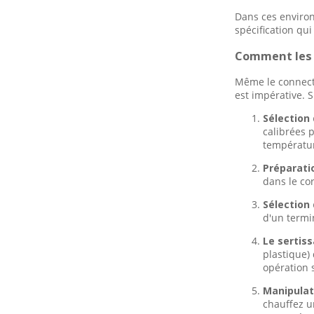
Dans ces environ
spécification qu
Comment les 
Même le connecte
est impérative. 
Sélection 
calibrées p
températur
Préparatio
dans le cor
Sélection 
d'un termi
Le sertiss
plastique) 
opération s
Manipulati
chauffez un