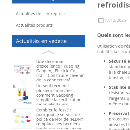
refroidi
Actualités de l'entreprise
17/12/2025
Actualités produits
Quels sont le
Actualités en vedette
Utilisation de ré
fiabilité, la sécu
Sécurité e
Une décennie
d'excellence : Yueqing
standard p
Gaopeng Electric Co.,
à la chaleu
Ltd. – Construire l'avenir
tension, e
de la connectivité
électrique
Un seul terminal,
Stabilité
plusieurs marchés :
résistants
comment Gaopeng
l'argent), 
simplifie la certification
même dans 
mondiale de vos
produits
Combler le fossé :
Préservati
pourquoi le service de
protection
police de Floride (FLDNY)
remplace ses borniers
ainsi les f
haute performance par
à une chal