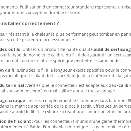
nements, l'utilisation d'un connecteur standard représente un risq
i garantit une conception durable et sûre.
installer correctement ?
ur résistant à la chaleur le plus performant peut tomber en panne 
Suivez cette procédure professionnelle :
des outils :
Utilisez un produit de haute qualité,
outil de sertissag
our le type de borne et le calibre du fil. Il doit garantir un sertis
e, un outil ou une matrice spécifique peut être recommandé.
n du fil :
Dénudez le fil à la longueur exacte spécifiée pour le con
ps métallique, l'isolant du fil s'arrêtant juste à l'intérieur de la ga
du terminal :
Vérifiez que le connecteur est adapté aux deux
calibr
nal sous-dimensionné ou mal calibré annule tout avantage.
age critique :
Insérez complètement le fil dénudé dans la borne. Pl
dans la matrice appropriée de la pince à sertir. Effectuez un serti
oude à froid le fil et le cylindre, créant une connexion étanche aux 
on de l'isolant :
Pour les connecteurs munis d'une gaine thermorét
iformément à l'aide d'un pistolet thermique. La gaine doit se rétra