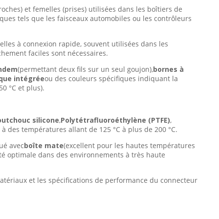
oches) et femelles (prises) utilisées dans les boîtiers de
ques tels que les faisceaux automobiles ou les contrôleurs
lles à connexion rapide, souvent utilisées dans les
hement faciles sont nécessaires.
andem
(permettant deux fils sur un seul goujon),
bornes à
que intégrée
ou des couleurs spécifiques indiquant la
0 °C et plus).
utchouc silicone
,
Polytétrafluoroéthylène (PTFE)
,
e à des températures allant de 125 °C à plus de 200 °C.
qué avec
boîte mate
(excellent pour les hautes températures
ité optimale dans des environnements à très haute
matériaux et les spécifications de performance du connecteur