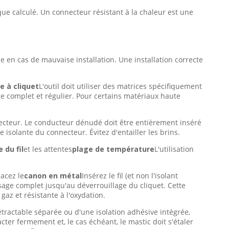
ue calculé. Un connecteur résistant à la chaleur est une
en cas de mauvaise installation. Une installation correcte
e à cliquet
L'outil doit utiliser des matrices spécifiquement
sage complet et régulier. Pour certains matériaux haute
necteur. Le conducteur dénudé doit être entièrement inséré
ine isolante du connecteur. Évitez d'entailler les brins.
e du fil
et les attentes
plage de température
L'utilisation
acez le
canon en métal
Insérez le fil (et non l'isolant
ssage complet jusqu'au déverrouillage du cliquet. Cette
gaz et résistante à l'oxydation.
ractable séparée ou d'une isolation adhésive intégrée,
cter fermement et, le cas échéant, le mastic doit s'étaler