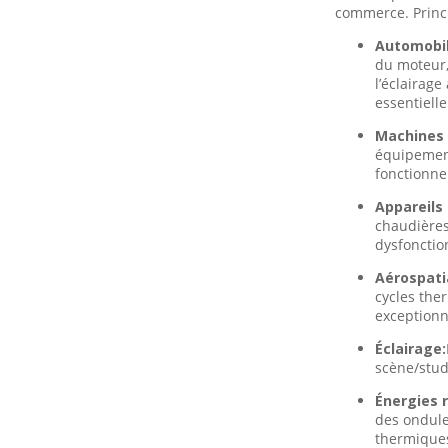
commerce. Princi
Automobil
du moteur,
l’éclairag
essentielle
Machines i
équipement
fonctionne
Appareils
chaudières
dysfonctio
Aérospati
cycles the
exceptionn
Éclairage:
scène/stud
Énergies 
des ondule
thermiques