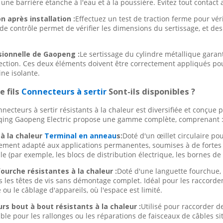
 une barrière étanche à l'eau et à la poussière. Évitez tout contac
on après installation :
Effectuez un test de traction ferme pour véri
 de contrôle permet de vérifier les dimensions du sertissage, et des
sionnelle de Gaopeng :
Le sertissage du cylindre métallique garan
tection. Ces deux éléments doivent être correctement appliqués po
ine isolante.
e fils
Connecteurs à sertir
Sont-ils disponibles ?
ecteurs à sertir résistants à la chaleur est diversifiée et conçue
eqing Gaopeng Electric propose une gamme complète, comprenant 
 à la chaleur
Terminal en anneau
s:
Doté d'un œillet circulaire pou
rement adapté aux applications permanentes, soumises à de fortes v
e (par exemple, les blocs de distribution électrique, les bornes de 
ourche résistantes à la chaleur :
Doté d'une languette fourchue,
us les têtes de vis sans démontage complet. Idéal pour les racco
u le câblage d'appareils, où l'espace est limité.
s bout à bout résistants à la chaleur :
Utilisé pour raccorder d
ble pour les rallonges ou les réparations de faisceaux de câbles s