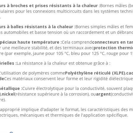
s à broches et prises résistants à la chaleur :
Bornes mâles (br
ulaires pour les connexions multicircuits dans les systèmes techni
.
s à balles résistants à la chaleur :
Bornes simples mâles et feme
ns automobiles et basse tension où un raccordement et un débranc
péciaux haute température :
Cela comprend
connecteurs en t
 une meilleure stabilité, et des terminaux avec
protection thermi
e (par exemple, jaune pour 105 °C, bleu pour 125 °C, rouge pour 15
ielles :
La résistance à la chaleur est obtenue grâce à :
L'utilisation de polymères comme
Polyéthylène réticulé (XLPE)
,
cao
de
Ces matériaux conservent leur forme et leur rigidité diélectriqu
étallique :
Cuivre électrolytique pour la conductivité, souvent pla
,
nickel
(résistance supérieure à la corrosion), ou
argent
(conductiv
e).
 approprié implique d'adapter le format, les caractéristiques des 
ectriques, mécaniques et thermiques de l'application spécifique.