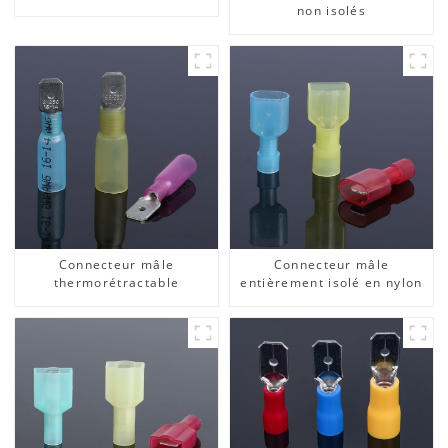
non isolés
Connecteur mâle
Connecteur mâle
thermorétractable
entièrement isolé en nylon