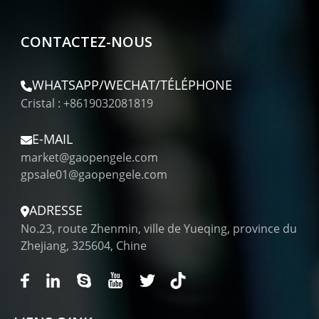
CONTACTEZ-NOUS
WHATSAPP/WECHAT/TÉLÉPHONE
Cristal : +8619032081819
E-MAIL
market@gaopengele.com
gpsale01@gaopengele.com
ADRESSE
No.23, route Zhenmin, ville de Yueqing, province du
Zhejiang, 325604, Chine