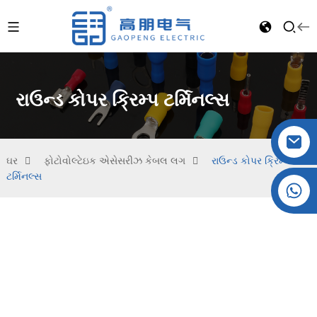
રાઉન્ડ કોપર ક્રિમ્પ ટર્મિનલ્સ
ઘર
ફોટોવોલ્ટેઇક એસેસરીઝ કેબલ લગ
રાઉન્ડ કોપર ક્રિમ્પ
ટર્મિનલ્સ
ક્રિસ્ટલ: +86 19032081819