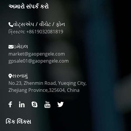
અમારો સંપર્ક કરો
વોટ્સએપ / વીચેટ / ફોન
ક્રિસ્ટલ: +8619032081819
ઇમેઇલ
market@gaopengele.com
gpsale01@gaopengele.com
સરનામું
No.23, Zhenmin Road, Yueqing City,
Zhejiang Province,325604, China
કિંક લિંક્સ