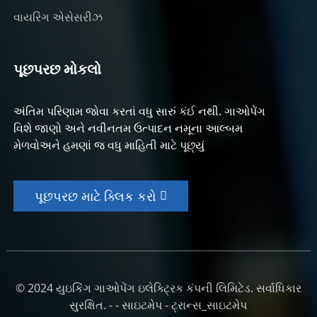
વાયરિંગ એસેસરીઝ
પૂછપરછ મોકલો
અંતિમ પરિણામ જોવા કરતાં વધુ સારું કંઈ નથી. ગાઓપેંગ
વિશે જાણો અને નવીનતમ ઉત્પાદન નમૂના આલ્બમ
મેળવોઅને હમણાં જ વધુ માહિતી માટે પૂછ્યું
પૂછપરછ માટે ક્લિક કરો
© 2024 યુઇકિંગ ગાઓપેંગ ઇલેક્ટ્રિક કંપની લિમિટેડ. સર્વાધિકાર
સુરક્ષિત. - -
સાઇટમેપ
-
ટ્રાન્સ_સાઇટમેપ