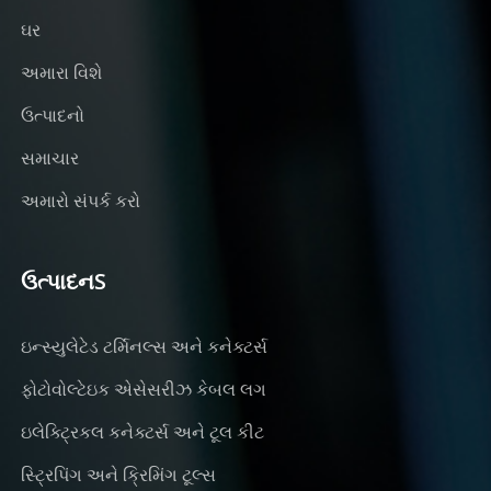
ઘર
અમારા વિશે
ઉત્પાદનો
સમાચાર
અમારો સંપર્ક કરો
ઉત્પાદનS
ઇન્સ્યુલેટેડ ટર્મિનલ્સ અને કનેક્ટર્સ
ફોટોવોલ્ટેઇક એસેસરીઝ કેબલ લગ
ઇલેક્ટ્રિકલ કનેક્ટર્સ અને ટૂલ કીટ
સ્ટ્રિપિંગ અને ક્રિમિંગ ટૂલ્સ