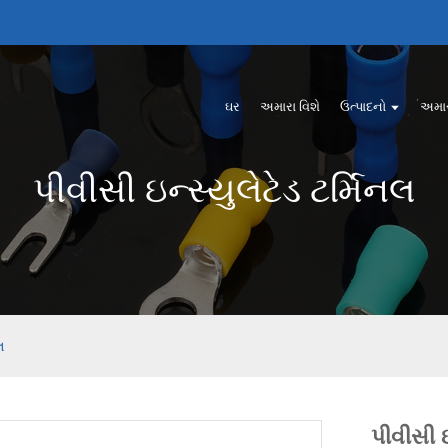
ઘર
અમારા વિશે
ઉત્પાદનો
અમારો
પીવીસી ઇન્સ્યુલેટેડ ટર્મિનલ
લ
પીવીસી ઇ