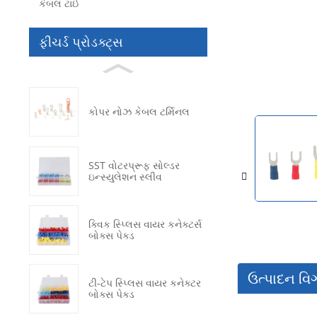
કેબલ ટાઈ
ફીચર્ડ પ્રોડક્ટ્સ
કોપર નોઝ કેબલ ટર્મિનલ
SST વોટરપ્રૂફ સોલ્ડર
ઇન્સ્યુલેશન સ્લીવ
ક્વિક સ્પ્લિસ વાયર કનેક્ટર્સ
બોક્સ પેક્ડ
ઉત્પાદન વિ
ટી-ટેપ સ્પ્લિસ વાયર કનેક્ટર
બોક્સ પેક્ડ