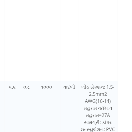
૫.૨
૦.૮
૧૦૦૦
વાદળી
લીડ સેક્શન: 1.5-
2.5mm2
AWG(16-14)
મહત્તમ વર્તમાન
મહત્તમ=27A
સામગ્રી: કોપર
ઇન્સ્યુલેશન: PVC