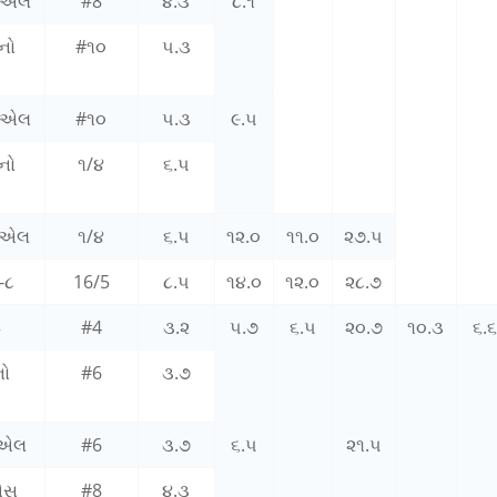
૪એલ
#8
૪.૩
૮.૧
નો
#૧૦
૫.૩
૫એલ
#૧૦
૫.૩
૯.૫
નો
૧/૪
૬.૫
૬એલ
૧/૪
૬.૫
૧૨.૦
૧૧.૦
૨૭.૫
-૮
16/5
૮.૫
૧૪.૦
૧૨.૦
૨૮.૭
3
#4
૩.૨
૫.૭
૬.૫
૨૦.૭
૧૦.૩
૬.૬
નો
#6
૩.૭
 એલ
#6
૩.૭
૬.૫
૨૧.૫
એસ
#8
૪.૩