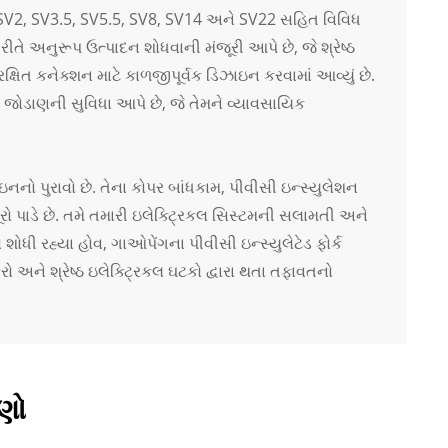
, SV2, SV3.5, SV5.5, SV8, SV14 અને SV22 સહિત વિવિધ
રીતે અનુરૂપ ઉત્પાદન શોધવાની મંજૂરી આપે છે, જે શ્રેષ્ઠ
્ષિત કનેક્શન માટે કાળજીપૂર્વક ડિઝાઇન કરવામાં આવ્યું છે.
 જોડાણની સુવિધા આપે છે, જે તેમને વ્યાવસાયિક
ઇનનો પુરાવો છે. તેના કોપર બાંધકામ, પીવીસી ઇન્સ્યુલેશન
ૂરો પાડે છે. તમે તમારી ઇલેક્ટ્રિકલ સિસ્ટમની સલામતી અને
શોધી રહ્યા હોવ, ગાઓપેંગના પીવીસી ઇન્સ્યુલેટેડ ફોર્ક
રો અને શ્રેષ્ઠ ઇલેક્ટ્રિકલ ઘટકો દ્વારા થતા તફાવતનો
ણો