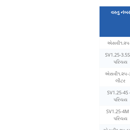
વસ્તુ નંબ
એસવી૧.૨૫
SV1.25-3.5S
પરિચય
એસવી૧.૨૫-
લીટર
SV1.25-4S 
પરિચય
SV1.25-4M
પરિચય