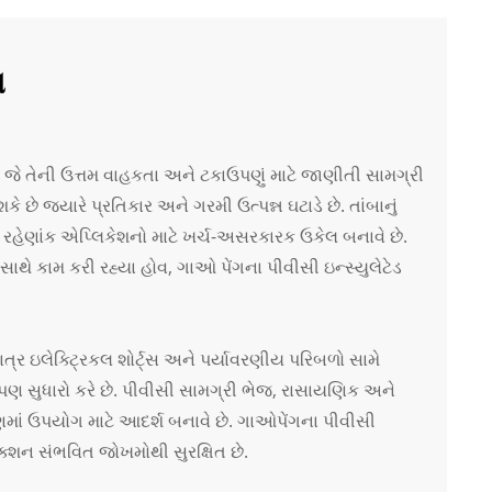
ન
છે, જે તેની ઉત્તમ વાહકતા અને ટકાઉપણું માટે જાણીતી સામગ્રી
 છે જ્યારે પ્રતિકાર અને ગરમી ઉત્પન્ન ઘટાડે છે. તાંબાનું
ે રહેણાંક એપ્લિકેશનો માટે ખર્ચ-અસરકારક ઉકેલ બનાવે છે.
ે કામ કરી રહ્યા હોવ, ગાઓ પેંગના પીવીસી ઇન્સ્યુલેટેડ
્ર ઇલેક્ટ્રિકલ શોર્ટ્સ અને પર્યાવરણીય પરિબળો સામે
માં પણ સુધારો કરે છે. પીવીસી સામગ્રી ભેજ, રાસાયણિક અને
ણમાં ઉપયોગ માટે આદર્શ બનાવે છે. ગાઓપેંગના પીવીસી
નેક્શન સંભવિત જોખમોથી સુરક્ષિત છે.