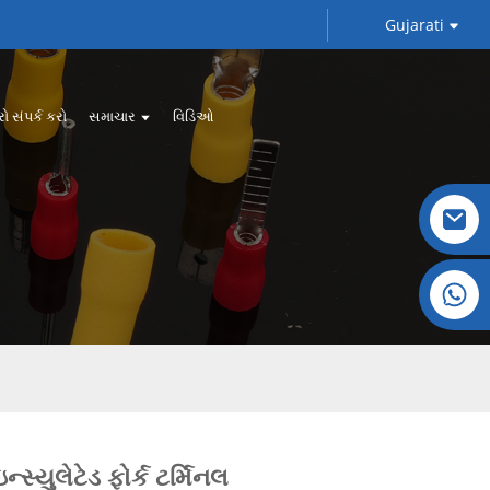
Gujarati
 સંપર્ક કરો
સમાચાર
વિડિઓ
ક્રિસ્ટલ: +86 19032081821
ન્સ્યુલેટેડ ફોર્ક ટર્મિનલ