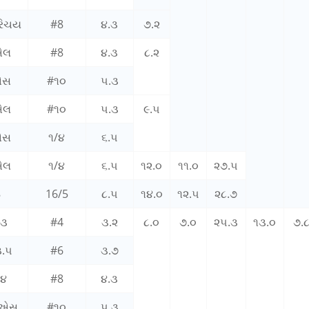
રિચય
#8
૪.૩
૭.૨
એલ
#8
૪.૩
૮.૨
એસ
#૧૦
૫.૩
એલ
#૧૦
૫.૩
૯.૫
એસ
૧/૪
૬.૫
એલ
૧/૪
૬.૫
૧૨.૦
૧૧.૦
૨૭.૫
8
16/5
૮.૫
૧૪.૦
૧૨.૫
૨૮.૭
-૩
#4
૩.૨
૮.૦
૭.૦
૨૫.૩
૧૩.૦
૭.
.૫
#6
૩.૭
-૪
#8
૪.૩
૫એસ
#૧૦
૫.૩