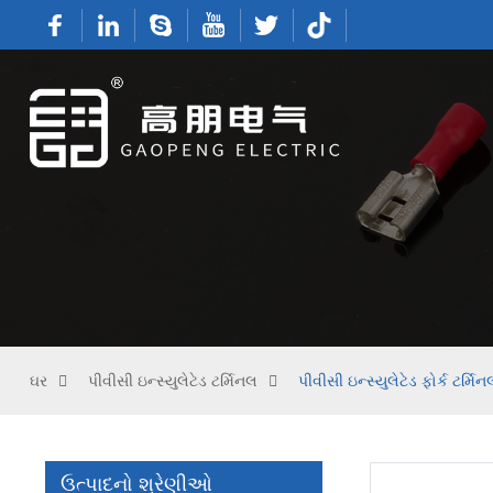
ઘર
પીવીસી ઇન્સ્યુલેટેડ ટર્મિનલ
પીવીસી ઇન્સ્યુલેટેડ ફોર્ક ટર્મિન
ઉત્પાદનો શ્રેણીઓ