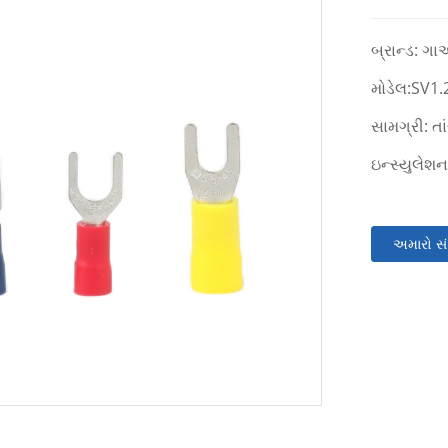
બ્રાન્ડ: ગા
મોડેલ:SV1
સામગ્રી: તાં
ઇન્સ્યુલેશન
અમારો સં