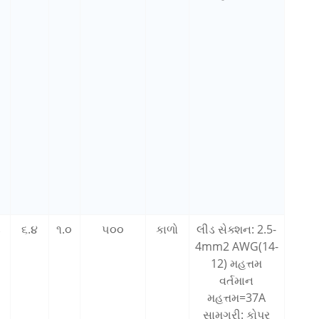
૮
૬.૪
૧.૦
૫૦૦
કાળો
લીડ સેક્શન: 2.5-
4mm2 AWG(14-
12) મહત્તમ
વર્તમાન
મહત્તમ=37A
સામગ્રી: કોપર