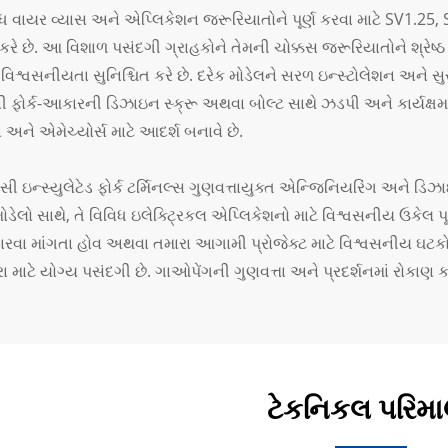
ધ વાયર વ્યાસ અને એપ્લિકેશન જરૂરિયાતોને પૂર્ણ કરવા માટે SV1.25
 કરે છે. આ વિશાળ પસંદગી ગ્રાહકોને તેમની ચોક્કસ જરૂરિયાતોને શ્રેષ્ઠ 
િશ્વસનીયતા સુનિશ્ચિત કરે છે. દરેક મોડેલને સરળ ઇન્સ્ટોલેશન અને સુરક
ી ફોર્ક-આકારની ડિઝાઇન સ્ક્રૂ અથવા બોલ્ટ સાથે ઝડપી અને કાર્યક્ષમ
 અને એમેચ્યોર્સ માટે આદર્શ બનાવે છે.
ી ઇન્સ્યુલેટેડ ફોર્ક ટર્મિનલ્સ ગુણવત્તાયુક્ત એન્જિનિયરિંગ અને ડિઝા
ડેલો સાથે, તે વિવિધ ઇલેક્ટ્રિકલ એપ્લિકેશનો માટે વિશ્વસનીય ઉકેલ પ
ુધારવા માંગતા હોવ અથવા તમારા આગામી પ્રોજેક્ટ માટે વિશ્વસનીય ઘટકો 
રા માટે યોગ્ય પસંદગી છે. ગાઓપેંગની ગુણવત્તા અને પ્રદર્શનમાં રોકાણ ક
ટેકનિકલ પરિમા