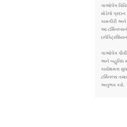
માટે વોટરપ્રૂફ ટર્મિનલ
ગાઓપેંગ વિવિ
કનેક્ટર
મોડેલો પ્રદાન
કામગીરી અને વ
આ ટર્મિનલ્સન
ઇલેક્ટ્રિશિયન
ગાઓપેંગ પીવીસ
અને બહુવિધ મો
કાર્યક્ષમતા સ
ટર્મિનલ્સ તમા
અનુભવ કરો.