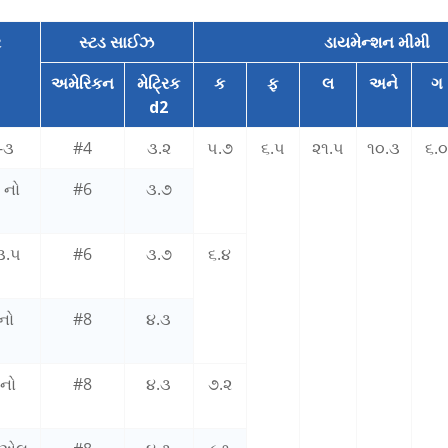
ર
સ્ટડ સાઈઝ
ડાયમેન્શન મીમી
અમેરિકન
મેટ્રિક
ક
ફ
લ
અને
ગ
d2
-૩
#4
૩.૨
૫.૭
૬.૫
૨૧.૫
૧૦.૩
૬.
 નો
#6
૩.૭
૩.૫
#6
૩.૭
૬.૪
નો
#8
૪.૩
 નો
#8
૪.૩
૭.૨