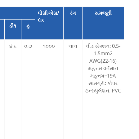
પીસીએસ/
રંગ
સમજૂતી
પેક
ડી૧
હ
૦
૪.૬
૦.૭
૧૦૦૦
લાલ
લીડ સેક્શન: 0.5-
1.5mm2
AWG(22-16)
મહત્તમ વર્તમાન
મહત્તમ=19A
સામગ્રી: કોપર
ઇન્સ્યુલેશન: PVC