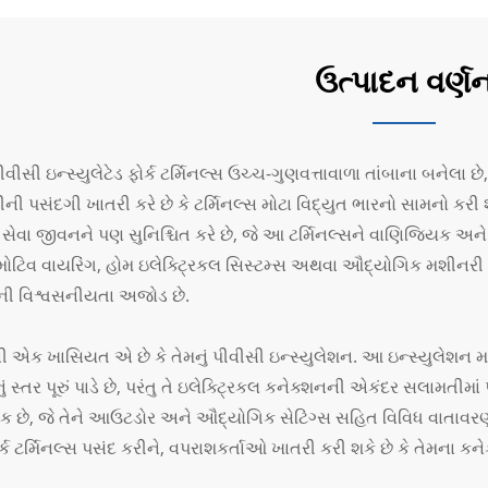
ઉત્પાદન વર્ણ
વીસી ઇન્સ્યુલેટેડ ફોર્ક ટર્મિનલ્સ ઉચ્ચ-ગુણવત્તાવાળા તાંબાના બનેલા 
ની પસંદગી ખાતરી કરે છે કે ટર્મિનલ્સ મોટા વિદ્યુત ભારનો સામનો કરી શકે
 સેવા જીવનને પણ સુનિશ્ચિત કરે છે, જે આ ટર્મિનલ્સને વાણિજ્યિક અન
ોટિવ વાયરિંગ, હોમ ઇલેક્ટ્રિકલ સિસ્ટમ્સ અથવા ઔદ્યોગિક મશીનરી સાથ
્સની વિશ્વસનીયતા અજોડ છે.
ી એક ખાસિયત એ છે કે તેમનું પીવીસી ઇન્સ્યુલેશન. આ ઇન્સ્યુલેશન માત
ાનું સ્તર પૂરું પાડે છે, પરંતુ તે ઇલેક્ટ્રિકલ કનેક્શનની એકંદર સલામતી
ોધક છે, જે તેને આઉટડોર અને ઔદ્યોગિક સેટિંગ્સ સહિત વિવિધ વાતાવર
ફોર્ક ટર્મિનલ્સ પસંદ કરીને, વપરાશકર્તાઓ ખાતરી કરી શકે છે કે તેમના ક