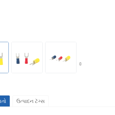
ગતો
ઉત્પાદન ટૅગ્સ