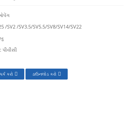
ઓપેંગ
.25 /SV2 /SV3.5/SV5.5/SV8/SV14/SV22
બુ
: પીવીસી
પર્ક કરો
ડાઉનલોડ કરો