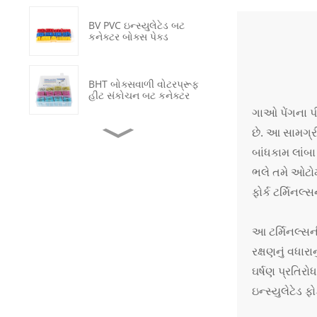
BV PVC ઇન્સ્યુલેટેડ બટ
કનેક્ટર બોક્સ પેક્ડ
BHT બોક્સવાળી વોટરપ્રૂફ
હીટ સંકોચન બટ કનેક્ટર
ગાઓ પેંગના પી
છે. આ સામગ્રી
OT નોન-ઇન્સ્યુલેટેડ કોપર
બાંધકામ લાંબા
રિંગ ક્રિમ્પ ટર્મિનલ્સ
ભલે તમે ઓટોમ
ફોર્ક ટર્મિનલ
વોટરપ્રૂફ હીટ સંકોચન
ટ્યુબ ડેટા કેબલ રિપેર
આ ટર્મિનલ્સન
રક્ષણનું વધાર
બ્લેક ઓન-ઓફ 2 પોઝિશન
એલઇડી ઇલ્યુમિનેટેડ રોકર
ઘર્ષણ પ્રતિર
સ્વિચ
ઇન્સ્યુલેટેડ 
નવા ઉર્જા ઇલેક્ટ્રિક વાહનો