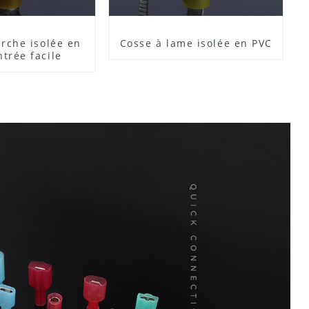
rche isolée en
Cosse à lame isolée en PVC
ntrée facile