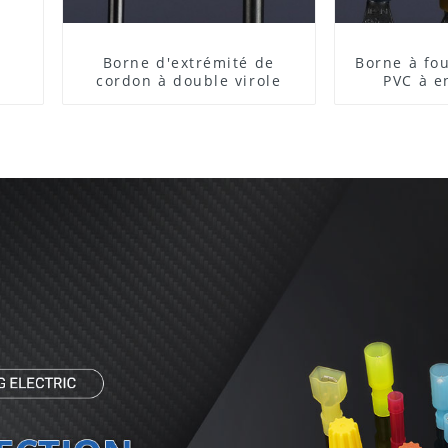
Borne d'extrémité de
Borne à fou
cordon à double virole
PVC à e