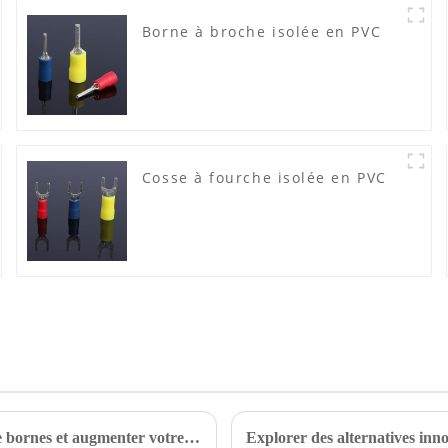
Borne à broche isolée en PVC
Cosse à fourche isolée en PVC
7 conseils essentiels pour choisir le bon outil de sertissage de bornes et augmenter votre productivité de 30 %