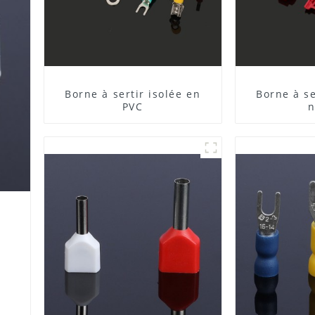
Borne à sertir isolée en
Borne à se
PVC
n