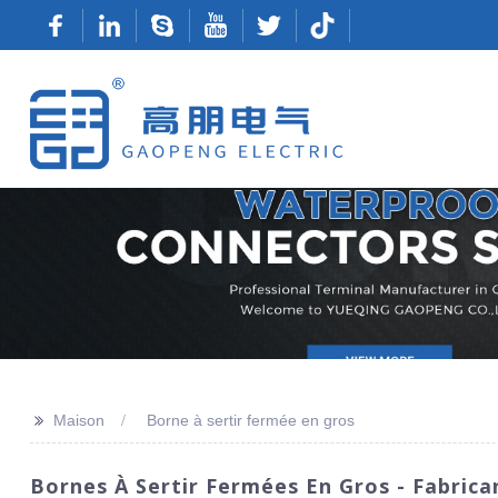
>>
Maison
Borne à sertir fermée en gros
Bornes À Sertir Fermées En Gros - Fabrica