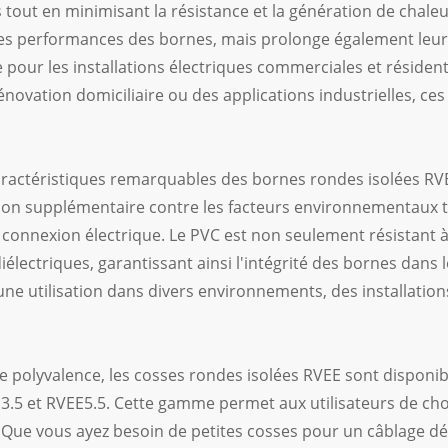
tout en minimisant la résistance et la génération de chaleu
es performances des bornes, mais prolonge également leur du
our les installations électriques commerciales et résidenti
énovation domiciliaire ou des applications industrielles, c
.
ractéristiques remarquables des bornes rondes isolées RVEE 
ion supplémentaire contre les facteurs environnementaux tel
a connexion électrique. Le PVC est non seulement résistant 
iélectriques, garantissant ainsi l'intégrité des bornes dan
ne utilisation dans divers environnements, des installatio
 polyvalence, les cosses rondes isolées RVEE sont disponib
.5 et RVEE5.5. Cette gamme permet aux utilisateurs de chois
. Que vous ayez besoin de petites cosses pour un câblage d