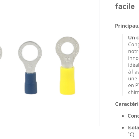
facile
Principau
Un c
Conç
notr
innov
idéa
à l'
une 
en P
chim
Caractéri
Cond
Isol
°C)