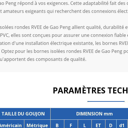
o Peng répond à vos exigences. Cette adaptabilité fait des co
et amateurs exigeants qui recherchent des connexions élect
solées rondes RVEE de Gao Peng allient qualité, durabilité 
 PVC, elles sont conçues pour assurer une connexion fiable
tion d'une installation électrique existante, les bornes RV
 Optez pour les bornes isolées rondes RVEE de Gao Peng pou
qu'apportent des composants de qualité.
PARAMÈTRES TEC
TAILLE DU GOUJON
DIMENSION mm
Américain
Métrique
B
F
L
ET
D
d1