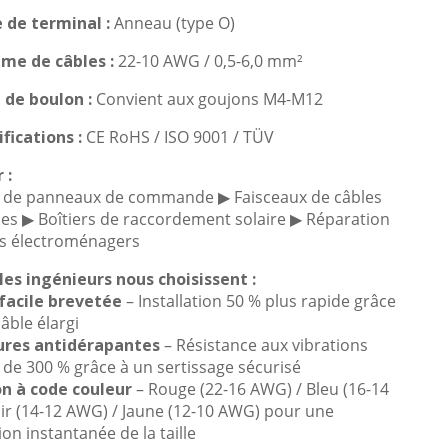
 de terminal :
Anneau (type O)
e de câbles :
22-10 AWG / 0,5-6,0 mm²
 de boulon :
Convient aux goujons M4-M12
ifications :
CE
RoHS / ISO 9001 / TÜV
 :
 de panneaux de commande ▶ Faisceaux de câbles
es ▶ Boîtiers de raccordement solaire ▶ Réparation
ls électroménagers
les ingénieurs nous choisissent :
facile brevetée
– Installation 50 % plus rapide grâce
âble élargi
ures antidérapantes
– Résistance aux vibrations
 de 300 % grâce à un sertissage sécurisé
on à code couleur
– Rouge (22-16 AWG) / Bleu (16-14
ir (14-12 AWG) / Jaune (12-10 AWG) pour une
ion instantanée de la taille