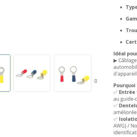
Type
Gamm
Trou
Cert
Idéal pour
▶ Câblage
automobil
d'apparei
Pourquoi 
✅
Entrée 
au guide-c
✅
Dentel
améliorée
✅
Isolati
AWG) / No
identificat