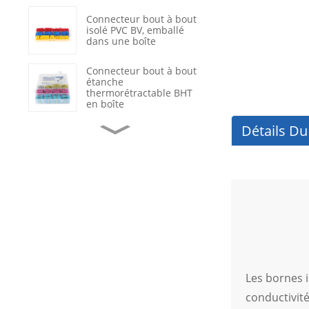
Connecteur bout à bout
isolé PVC BV, emballé
dans une boîte
Connecteur bout à bout
étanche
thermorétractable BHT
en boîte
Détails Du
Cosses à sertir
annulaires en cuivre non
isolées OT
Réparation de câbles de
données avec gaine
thermorétractable
étanche
Interrupteur à bascule
marche/arrêt noir à 2
positions avec voyant
LED
Les bornes 
conductivité
Connecteur de terminal