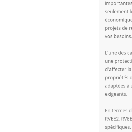
étanche pour véhicules
importantes 
électriques à énergies
nouvelles
seulement l
économique p
projets de r
vos besoins
L'une des ca
une protect
d'affecter l
propriétés d
adaptées à u
exigeants.
En termes de
RVEE2, RVEE3
spécifiques