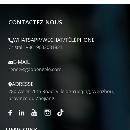
CONTACTEZ-NOUS
WHATSAPP/WECHAT/TÉLÉPHONE
Cristal : +8619032081821
E-MAIL
renee@gaopengele.com
ADRESSE
280 Weier 20th Road, ville de Yueqing, Wenzhou,
province du Zhejiang
LIENS QINK