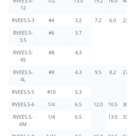
RVEE3.5-
1/2
13.0
19.2
16.0
40.0
12
RVEE5.5-3
#4
3.2
7.2
6.0
23.7
RVEE5.5-
#6
3.7
3.5
RVEE5.5-
#8
4.3
4S
RVEE5.5-
#8
4.3
9.5
8.2
27.0
4L
RVEE5.5-5
#10
5.3
RVEE5.5-6
1/4
6.5
12.0
10.5
30.3
RVEE5.5-
1/4
6.5
13.0
33.0
6M