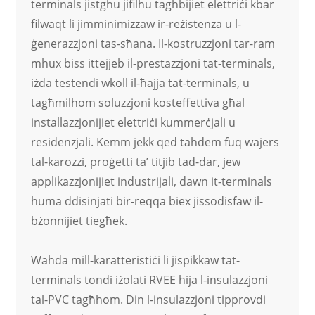
terminals jistgħu jifilħu tagħbijiet elettriċi kbar
filwaqt li jimminimizzaw ir-reżistenza u l-
ġenerazzjoni tas-sħana. Il-kostruzzjoni tar-ram
mhux biss ittejjeb il-prestazzjoni tat-terminals,
iżda testendi wkoll il-ħajja tat-terminals, u
tagħmilhom soluzzjoni kosteffettiva għal
installazzjonijiet elettriċi kummerċjali u
residenzjali. Kemm jekk qed taħdem fuq wajers
tal-karozzi, proġetti ta’ titjib tad-dar, jew
applikazzjonijiet industrijali, dawn it-terminals
huma ddisinjati bir-reqqa biex jissodisfaw il-
bżonnijiet tiegħek.
Waħda mill-karatteristiċi li jispikkaw tat-
terminals tondi iżolati RVEE hija l-insulazzjoni
tal-PVC tagħhom. Din l-insulazzjoni tipprovdi