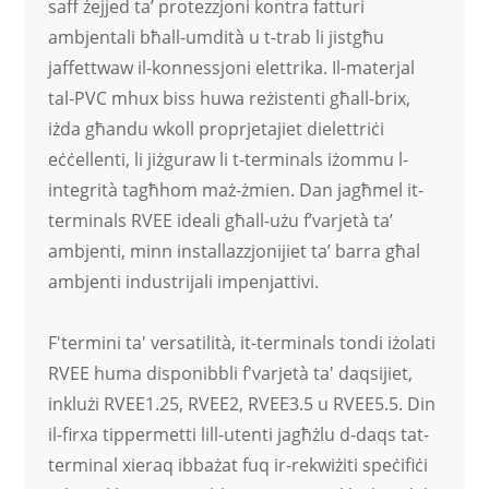
saff żejjed ta’ protezzjoni kontra fatturi
ambjentali bħall-umdità u t-trab li jistgħu
jaffettwaw il-konnessjoni elettrika. Il-materjal
tal-PVC mhux biss huwa reżistenti għall-brix,
iżda għandu wkoll proprjetajiet dielettriċi
eċċellenti, li jiżguraw li t-terminals iżommu l-
integrità tagħhom maż-żmien. Dan jagħmel it-
terminals RVEE ideali għall-użu f’varjetà ta’
ambjenti, minn installazzjonijiet ta’ barra għal
ambjenti industrijali impenjattivi.
F'termini ta' versatilità, it-terminals tondi iżolati
RVEE huma disponibbli f'varjetà ta' daqsijiet,
inklużi RVEE1.25, RVEE2, RVEE3.5 u RVEE5.5. Din
il-firxa tippermetti lill-utenti jagħżlu d-daqs tat-
terminal xieraq ibbażat fuq ir-rekwiżiti speċifiċi