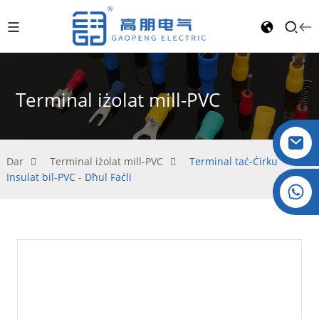
Terminal iżolat mill-PVC
Dar
Terminal iżolat mill-PVC
Terminal taċ-Ċirku
Insulat bil-PVC - Dħul Faċli
Kristall: +86 19032081821