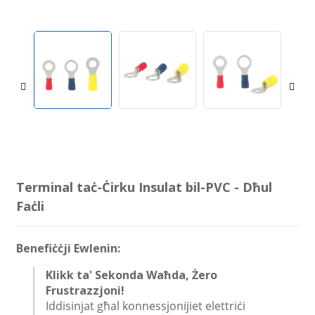
Terminal taċ-Ċirku Insulat bil-PVC - Dħul
Faċli
Benefiċċji Ewlenin:
Klikk ta' Sekonda Waħda, Żero
Frustrazzjoni!
Iddisinjat għal konnessjonijiet elettriċi