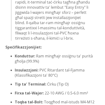
rapidi, it-terminal taċ-ċirku tagħna għandu
disinn innovattiv ta' lembut "Easy Entry" li
jiggwida l-wajers mingħajr sforz – perfett
għal spazji stretti jew installazzjonijiet
blind. Il-qalba tar-ram mingħajr ossiġnu
tiggarantixxi l-massimu tal-konduttività,
filwaqt li l-insulazzjoni tal-PVC ħoxna
tirreżisti s-sħana, il-kimiċi u l-brix.
Speċifikazzjonijiet:
Konduttur:
Ram mingħajr ossiġnu ta' purità
għolja (99.9%)
Insulazzjoni:
PVC Ritardant tal-Fjamma
(Klassifikazzjoni ta' 80°C)
Tip ta' Terminal:
Ċirku (Tip O)
Firxa tal-Wajer:
22-10 AWG / 0.5-6.0 mm²
Toqba tal-Bolt:
Toqgħod mal-istuds M4-M12