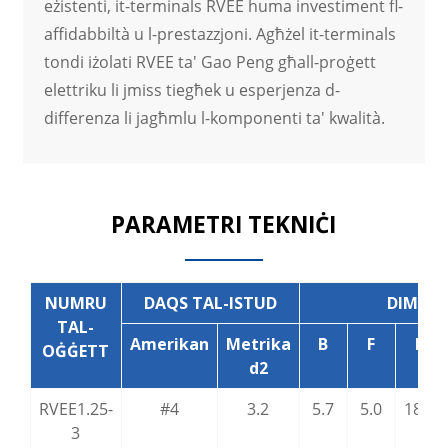
eżistenti, it-terminals RVEE huma investiment fl-
affidabbiltà u l-prestazzjoni. Agħżel it-terminals
tondi iżolati RVEE ta' Gao Peng għall-proġett
elettriku li jmiss tiegħek u esperjenza d-
differenza li jagħmlu l-komponenti ta' kwalità.
PARAMETRI TEKNIĊI
NUMRU
DAQS TAL-ISTUD
DIMEN
TAL-
Amerikan
Metrika
B
F
L
OĠĠETT
d2
RVEE1.25-
#4
3.2
5.7
5.0
18.7
3