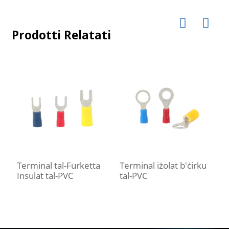
Prodotti Relatati
Terminal tal-Furketta
Terminal iżolat b'ċirku
T
Insulat tal-PVC
tal-PVC
t