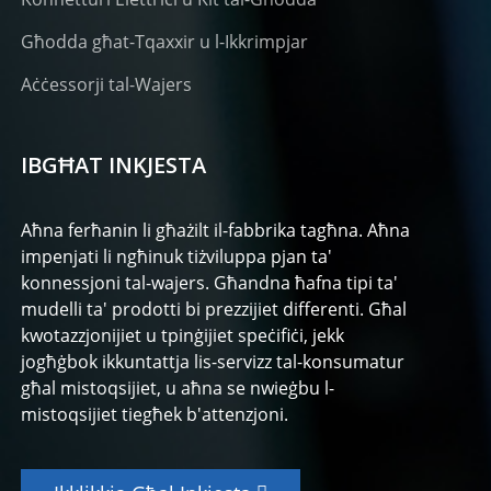
Għodda għat-Tqaxxir u l-Ikkrimpjar
Aċċessorji tal-Wajers
IBGĦAT INKJESTA
Aħna ferħanin li għażilt il-fabbrika tagħna. Aħna
impenjati li ngħinuk tiżviluppa pjan ta'
konnessjoni tal-wajers. Għandna ħafna tipi ta'
mudelli ta' prodotti bi prezzijiet differenti. Għal
kwotazzjonijiet u tpinġijiet speċifiċi, jekk
jogħġbok ikkuntattja lis-servizz tal-konsumatur
għal mistoqsijiet, u aħna se nwieġbu l-
mistoqsijiet tiegħek b'attenzjoni.