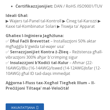
Ċertifikazzjonijiet:
DAN
/ RoHS /ISO9001/TUV
Ideali Għal:
▶ Wajers tal-Panel tal-Kontroll ▶ Ċineg tal-Karozzi ▶
Kaxxi tal-Kombinatur Solari ▶ Tiswija ta' Apparat
Għaliex l-Inġiniera Jagħżluna:
✅
Dħul Faċli Brevettat
– Installazzjoni 50% aktar
mgħaġġla b'gwida tal-wajer usa'
✅
Serrazzjonijiet Kontra ż-Żlieq
– Reżistenza għall-
vibrazzjoni 300% aħjar b'crimping sigur
✅
Insulazzjoni b'Kodiċi tal-Kulur
– Aħmar (22-
16AWG)/Blu (16-14AWG)/Iswed (14-12AWG)Isfar (12-
10AWG) għal ID tad-daqs immedjat
Aġġorna l-Fluss tax-Xogħol Tiegħek Illum – Il-
Preċiżjoni Tiltaqa' mal-Veloċità!
IKKUNTATTJANA