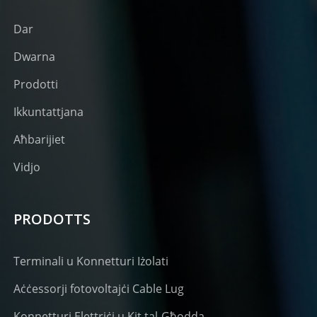
Dar
Dwarna
Prodotti
Ikkuntattjana
Aħbarijiet
Vidjo
PRODOTTS
Terminali u Konnetturi Iżolati
Aċċessorji fotovoltajċi Cable Lug
Konnetturi Elettriċi u Kit tal-Għodda