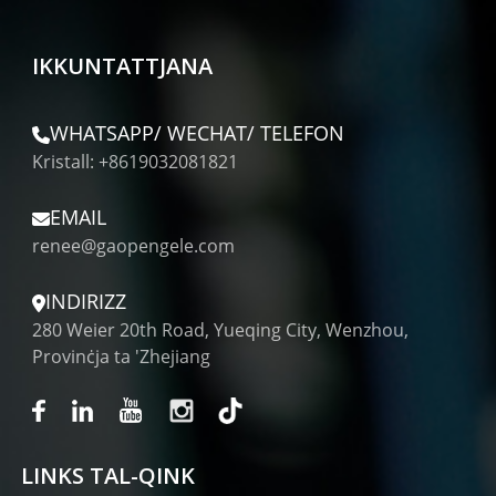
IKKUNTATTJANA
WHATSAPP/ WECHAT/ TELEFON
Kristall: +8619032081821
EMAIL
renee@gaopengele.com
INDIRIZZ
280 Weier 20th Road, Yueqing City, Wenzhou,
Provinċja ta 'Zhejiang
LINKS TAL-QINK