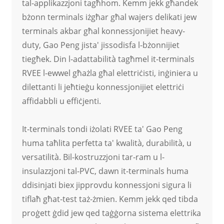
tal-applikazzjoni tagħhom. Kemm jekk għandek
bżonn terminals iżgħar għal wajers delikati jew
terminals akbar għal konnessjonijiet heavy-
duty, Gao Peng jista' jissodisfa l-bżonnijiet
tiegħek. Din l-adattabilità tagħmel it-terminals
RVEE l-ewwel għażla għal elettriċisti, inġiniera u
dilettanti li jeħtieġu konnessjonijiet elettriċi
affidabbli u effiċjenti.
It-terminals tondi iżolati RVEE ta' Gao Peng
huma taħlita perfetta ta' kwalità, durabilità, u
versatilità. Bil-kostruzzjoni tar-ram u l-
insulazzjoni tal-PVC, dawn it-terminals huma
ddisinjati biex jipprovdu konnessjoni sigura li
tiflaħ għat-test taż-żmien. Kemm jekk qed tibda
proġett ġdid jew qed taġġorna sistema elettrika