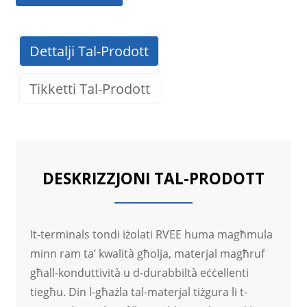
Dettalji Tal-Prodott
Tikketti Tal-Prodott
DESKRIZZJONI TAL-PRODOTT
It-terminals tondi iżolati RVEE huma magħmula
minn ram ta’ kwalità għolja, materjal magħruf
għall-konduttività u d-durabbiltà eċċellenti
tiegħu. Din l-għażla tal-materjal tiżgura li t-