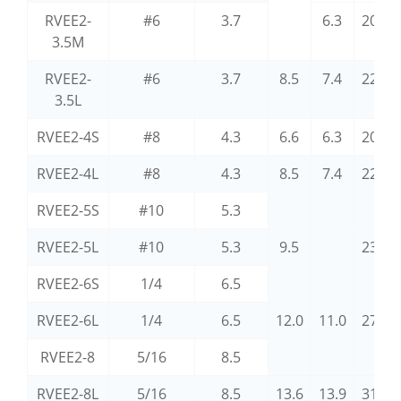
RVEE2-
#6
3.7
6.3
20.4
3.5M
RVEE2-
#6
3.7
8.5
7.4
22.4
3.5L
RVEE2-4S
#8
4.3
6.6
6.3
20.4
RVEE2-4L
#8
4.3
8.5
7.4
22.4
RVEE2-5S
#10
5.3
RVEE2-5L
#10
5.3
9.5
23.0
RVEE2-6S
1/4
6.5
RVEE2-6L
1/4
6.5
12.0
11.0
27.4
RVEE2-8
5/16
8.5
RVEE2-8L
5/16
8.5
13.6
13.9
31.4