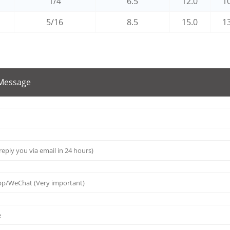
1/4
6.5
12.0
1
5/16
8.5
15.0
1
 Message