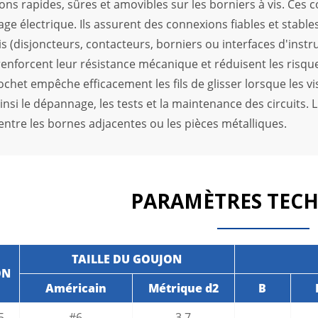
ons rapides, sûres et amovibles sur les borniers à vis. Ce
age électrique. Ils assurent des connexions fiables et stable
is (disjoncteurs, contacteurs, borniers ou interfaces d'instru
renforcent leur résistance mécanique et réduisent les risque
chet empêche efficacement les fils de glisser lorsque les vis
ainsi le dépannage, les tests et la maintenance des circuits. L
entre les bornes adjacentes ou les pièces métalliques.
PARAMÈTRES TEC
TAILLE DU GOUJON
ON
Américain
Métrique d2
B
5
#6
3.7