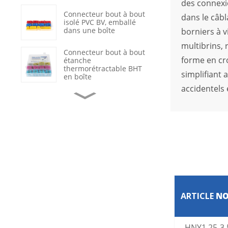
des connexi
Connecteur bout à bout
dans le câbl
isolé PVC BV, emballé
dans une boîte
borniers à v
multibrins, 
Connecteur bout à bout
forme en cro
étanche
thermorétractable BHT
simplifiant 
en boîte
accidentels 
Cosses à sertir
annulaires en cuivre non
isolées OT
Réparation de câbles de
données avec gaine
thermorétractable
étanche
Interrupteur à bascule
marche/arrêt noir à 2
ARTICLE
N
positions avec voyant
LED
Connecteur de terminal
HNY1,25-3,