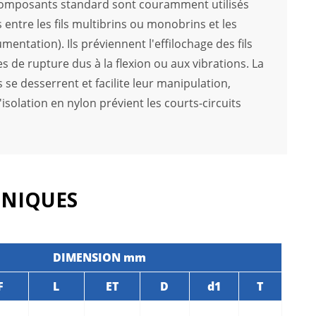
s composants standard sont couramment utilisés
s entre les fils multibrins ou monobrins et les
mentation). Ils préviennent l'effilochage des fils
s de rupture dus à la flexion ou aux vibrations. La
 se desserrent et facilite leur manipulation,
'isolation en nylon prévient les courts-circuits
HNIQUES
DIMENSION mm
F
L
ET
D
d1
T