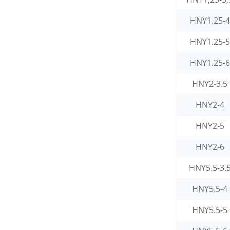
étanche pour véhicules
électriques à énergies
nouvelles
HNY1.25-4
HNY1.25-5
HNY1.25-6
HNY2-3.5
HNY2-4
HNY2-5
HNY2-6
HNY5.5-3.
HNY5.5-4
HNY5.5-5