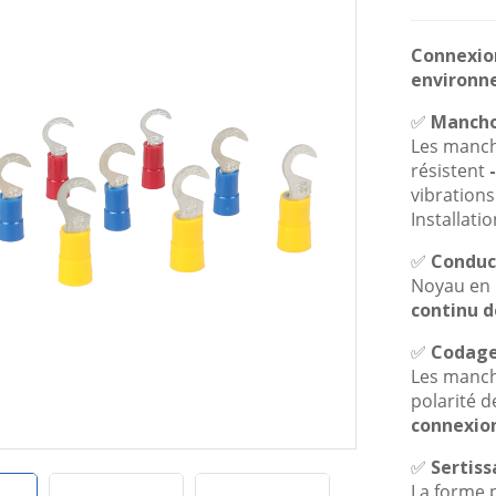
Connexion
environne
✅
Mancho
Les manch
résistent
vibrations
Installati
✅
Conduct
Noyau en l
continu d
✅
Codage 
Les manch
polarité de
connexio
✅
Sertiss
La forme p