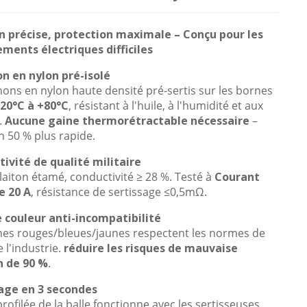
 précise, protection maximale – Conçu pour les
ments électriques difficiles
n en nylon pré-isolé
ons en nylon haute densité pré-sertis sur les bornes
-20°C à +80°C
, résistant à l'huile, à l'humidité et aux
.
Aucune gaine thermorétractable nécessaire
–
on 50 % plus rapide.
ivité de qualité militaire
aiton étamé, conductivité ≥ 28 %. Testé à
Courant
e 20 A
, résistance de sertissage ≤0,5mΩ.
couleur anti-incompatibilité
es rouges/bleues/jaunes respectent les normes de
 l'industrie.
réduire les risques de mauvaise
n de 90 %
.
age en 3 secondes
rofilée de la balle fonctionne avec les sertisseuses