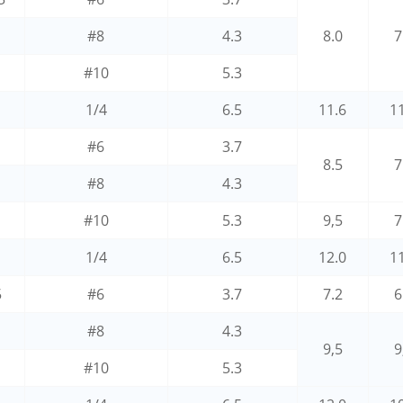
#8
4.3
8.0
7
#10
5.3
1/4
6.5
11.6
1
#6
3.7
8.5
7
#8
4.3
#10
5.3
9,5
7
1/4
6.5
12.0
1
5
#6
3.7
7.2
6
#8
4.3
9,5
9
#10
5.3