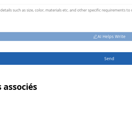
AI Helps Write
Send
 associés