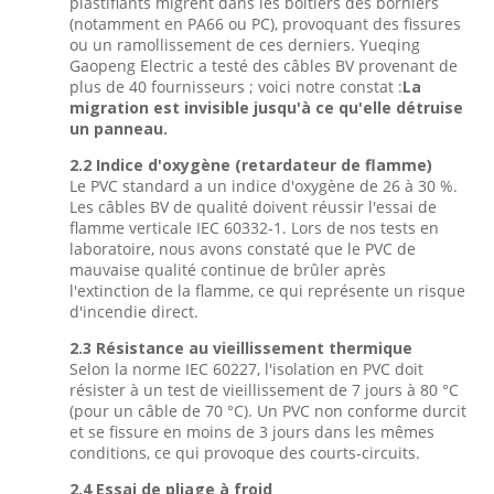
plastifiants migrent dans les boîtiers des borniers
(notamment en PA66 ou PC), provoquant des fissures
ou un ramollissement de ces derniers. Yueqing
Gaopeng Electric a testé des câbles BV provenant de
plus de 40 fournisseurs ; voici notre constat :
La
migration est invisible jusqu'à ce qu'elle détruise
un panneau.
2.2 Indice d'oxygène (retardateur de flamme)
Le PVC standard a un indice d'oxygène de 26 à 30 %.
Les câbles BV de qualité doivent réussir l'essai de
flamme verticale IEC 60332-1. Lors de nos tests en
laboratoire, nous avons constaté que le PVC de
mauvaise qualité continue de brûler après
l'extinction de la flamme, ce qui représente un risque
d'incendie direct.
2.3 Résistance au vieillissement thermique
Selon la norme IEC 60227, l'isolation en PVC doit
résister à un test de vieillissement de 7 jours à 80 °C
(pour un câble de 70 °C). Un PVC non conforme durcit
et se fissure en moins de 3 jours dans les mêmes
conditions, ce qui provoque des courts-circuits.
2.4 Essai de pliage à froid