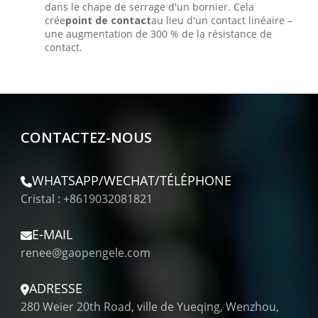
dans le chape de serrage d'un bornier. Cela
crée
point de contact
au lieu d'un contact linéaire –
une augmentation de 300 % de la résistance de
contact.
CONTACTEZ-NOUS
WHATSAPP/WECHAT/TÉLÉPHONE
Cristal : +8619032081821
E-MAIL
renee@gaopengele.com
ADRESSE
280 Weier 20th Road, ville de Yueqing, Wenzhou,