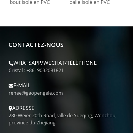
bout isolé en PVC
balle isolé en PVC
f
CONTACTEZ-NOUS
WHATSAPP/WECHAT/TÉLÉPHONE
Cristal : +8619032081821
E-MAIL
renee@gaopengele.com
ADRESSE
280 Weier 20th Road, ville de Yueqing, Wenzhou,
province du Zhejiang