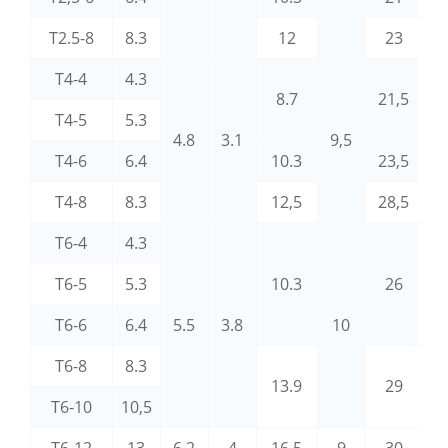
T2.5-8
8.3
12
23
T4-4
4.3
8.7
21,5
T4-5
5.3
4.8
3.1
9,5
T4-6
6.4
10.3
23,5
2
T4-8
8.3
12,5
28,5
T6-4
4.3
T6-5
5.3
10.3
26
T6-6
6.4
5.5
3.8
10
T6-8
8.3
4
13.9
29
T6-10
10,5
T6-12
13
6.2
4
16,5
9
30