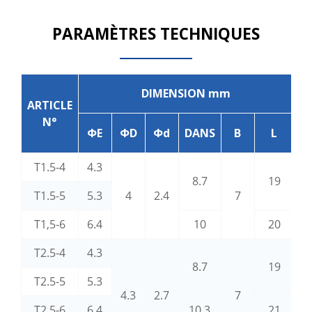
PARAMÈTRES TECHNIQUES
DIMENSION mm
ARTICLE
N°
ΦE
ΦD
Φd
DANS
B
L
T1.5-4
4.3
8.7
19
T1.5-5
5.3
4
2.4
7
A
1
T1,5-6
6.4
10
20
T2.5-4
4.3
8.7
19
T2.5-5
5.3
4.3
2.7
7
A
T2,5-6
6.4
10.3
21
2