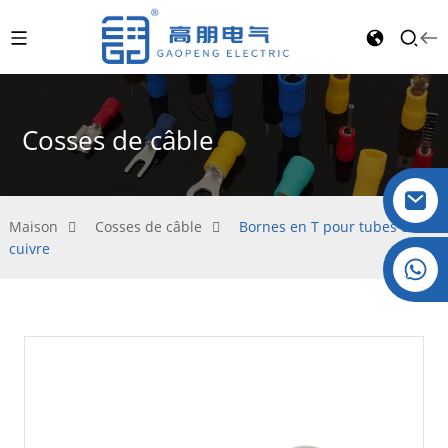
Cosses de câble
Maison
Cosses de câble
Bornes en T pour tubes de
cuivre
Cristal : +86 19032081821