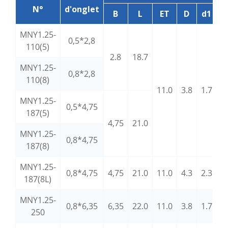
N°
d'onglet
B
L
ET
D
d1
MNY1.25-
0,5*2,8
110(5)
2.8
18.7
MNY1.25-
0,8*2,8
110(8)
11.0
3.8
1.7
MNY1.25-
0,5*4,75
187(5)
4,75
21.0
MNY1.25-
0,8*4,75
0
187(8)
MNY1.25-
0,8*4,75
4,75
21.0
11.0
4.3
2.3
187(8L)
MNY1.25-
0,8*6,35
6,35
22.0
11.0
3.8
1.7
0
250