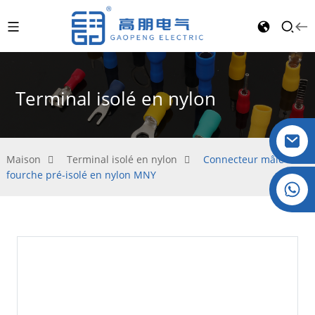
Terminal isolé en nylon
Maison
Terminal isolé en nylon
Connecteur mâle à
fourche pré-isolé en nylon MNY
Cristal : +86 19032081821