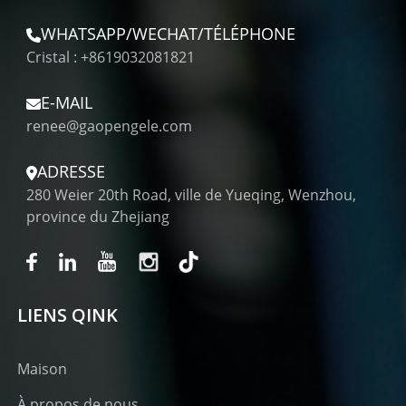
WHATSAPP/WECHAT/TÉLÉPHONE
Cristal : +8619032081821
E-MAIL
renee@gaopengele.com
ADRESSE
280 Weier 20th Road, ville de Yueqing, Wenzhou,
province du Zhejiang
LIENS QINK
Maison
À propos de nous