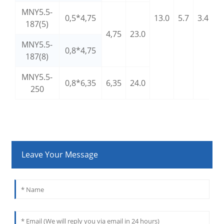
MNY5.5-
0,5*4,75
13.0
5.7
3.4
187(5)
4,75
23.0
MNY5.5-
0,8*4,75
0
187(8)
MNY5.5-
0,8*6,35
6,35
24.0
0
250
Leave Your Message